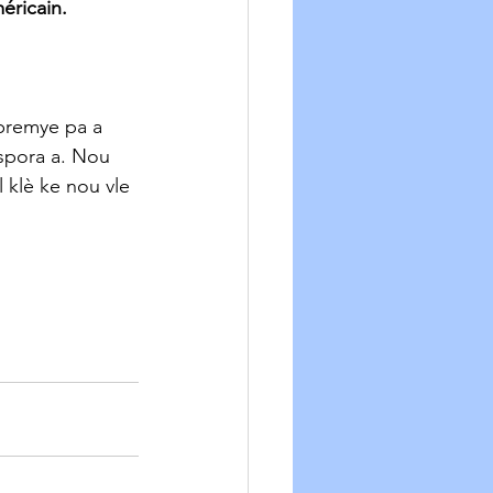
méricain.
 premye pa a 
spora a. Nou 
 klè ke nou vle 