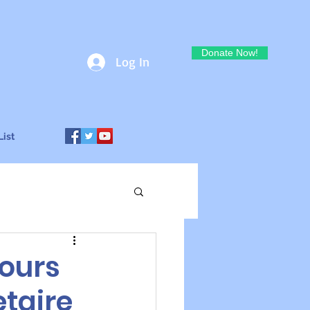
Donate Now!
Log In
List
cours
etaire