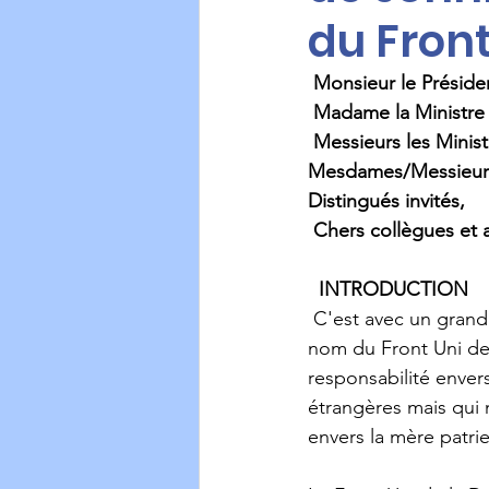
du Front
Monsieur le Préside
 Madame la Ministre 
 Messieurs les Minist
Mesdames/Messieurs 
Distingués invités,
 Chers collègues et 
INTRODUCTION
 C'est avec un grand plaisir doublé d'un grand honneur pour moi de prendre la parole au 
nom du Front Uni de 
responsabilité enver
étrangères mais qui 
envers la mère patrie