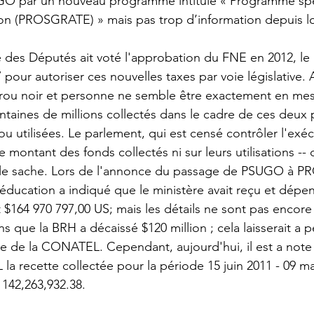
UGO par un nouveau programme intitulé « Programme spé
ion (PROSGRATE) » mais pas trop d’information depuis lo
des Députés ait voté l'approbation du FNE en 2012, le S
ur autoriser ces nouvelles taxes par voie législative. Au
trou noir et personne ne semble être exactement en mes
ntaines de millions collectés dans le cadre de ces deu
 utilisées. Le parlement, qui est censé contrôler l'exécu
e montant des fonds collectés ni sur leurs utilisations --
c le sache. Lors de l'annonce du passage de PSUGO à 
l'éducation a indiqué que le ministère avait reçu et dépe
$164 970 797,00 US; mais les détails ne sont pas encore c
s que la BRH a décaissé $120 million ; cela laisserait a 
e de la CONATEL. Cependant, aujourd'hui, il est a note q
 recette collectée pour la période 15 juin 2011 - 09 ma
142,263,932.38. 