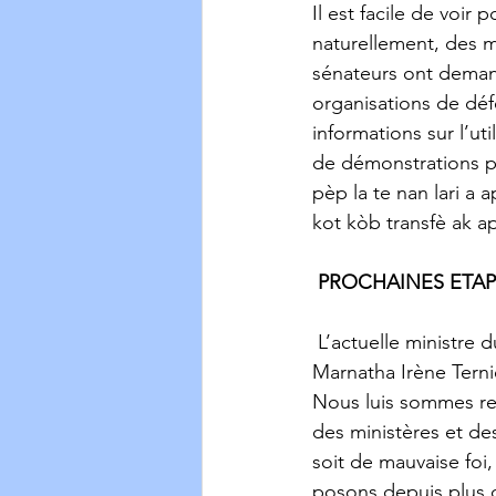
Il est facile de voir
naturellement, des m
sénateurs ont deman
organisations de dé
informations sur l’ut
de démonstrations pu
pèp la te nan lari a
kot kòb transfè ak ap
PROCHAINES ETAP
 L’actuelle ministre du « Ministère des Haïtiens vivant à l’étranger (MHAVE) », Mme 
Marnatha Irène Terni
Nous luis sommes rec
des ministères et des
soit de mauvaise foi
posons depuis plus d