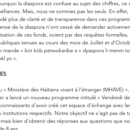
 pourquoi la diaspora est confuse au sujet des chiffres, ce
éfiances. Mais, nous ne sommes pas les seuls. En effet, 
dé plus de clarté et de transparence dans ces program
fense de la diaspora n’ont cessé de demander activemen
ilisation de ces fonds, soient par des requêtes formelles, s
bliques tenues au cours des mois de Juillet et d’Octob
 ap mande « kot kòb petwokaribe a » dyaspora li menm t
èl yo ». 
ES
er a lancé un nouveau programme intitulé « Vendredi de 
onnaissants d'avoir créé cet espace d'échange avec les
 institutions respectifs. Notre objectif ne s'agit pas de 
, mais bien d'obtenir des réponses aux questions que n
e 8 ans. 