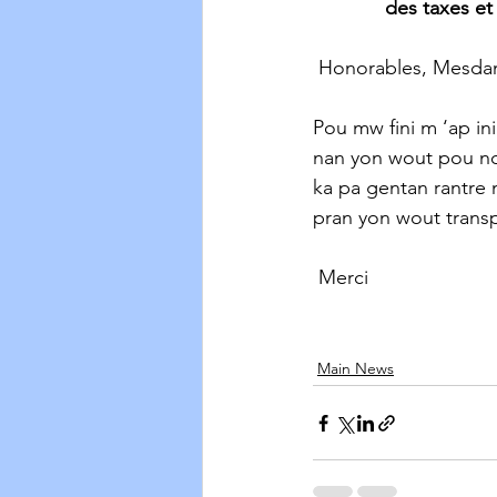
des taxes et 
 Honorables, Mesdam
Pou mw fini m ‘ap ini
nan yon wout pou nou
ka pa gentan rantre 
pran yon wout trans
 Merci 
Main News