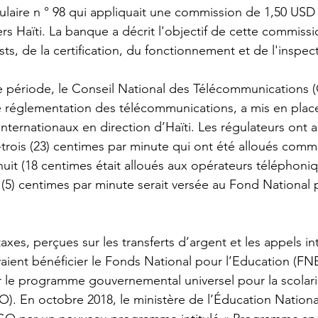
culaire n ° 98 qui appliquait une commission de 1,50 USD 
vers Haïti. La banque a décrit l'objectif de cette commis
sts, de la certification, du fonctionnement et de l'inspect
 période, le Conseil National des Télécommunications
e réglementation des télécommunications, a mis en plac
 internationaux en direction d’Haïti. Les régulateurs ont
t-trois (23) centimes par minute qui ont été alloués comme
uit (18 centimes était alloués aux opérateurs téléphoni
q (5) centimes par minute serait versée au Fond National 
xes, perçues sur les transferts d’argent et les appels i
vaient bénéficier le Fonds National pour l’Education (FNE
ur le programme gouvernemental universel pour la scolaris
O). En octobre 2018, le ministère de l’Éducation Nation