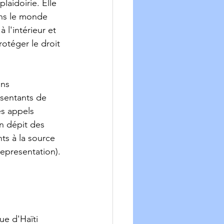
aidoirie. Elle 
ans le monde 
 l'intérieur et 
otéger le droit 
 
ns 
ésentants de 
es appels 
En dépit des 
ts à la source 
epresentation). 
ue d'Haïti 