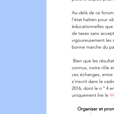
Au-delà de ce forum, 
l’état haïtien pour ob
éducationnelles que l
de taxes sans accept
vigoureusement les si
bonne marche du pa
 Bien que les résultats de ces consultations de bonne foi avec le l’état ne soient pas encore 
connus, notre rôle en
ces échanges, entre l
s’inscrit dans le ca
2016, dont le n ° 4 en
uniquement lire le 
#
Organiser et promo