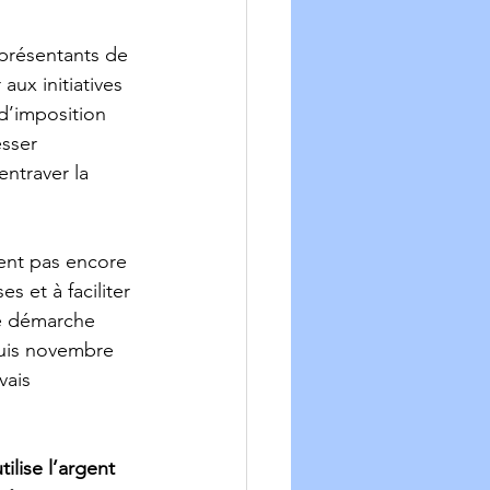
eprésentants de 
aux initiatives 
 d’imposition 
sser 
entraver la 
s et à faciliter 
te démarche 
puis novembre 
vais 
ilise l’argent 