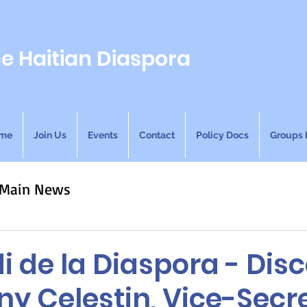
he Haitian Diaspora
me
Join Us
Events
Contact
Policy Docs
Groups 
Main News
 de la Diaspora - Dis
y Celestin, Vice-Secr