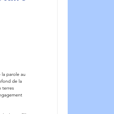
ofond de la 
 terres 
 engagement 