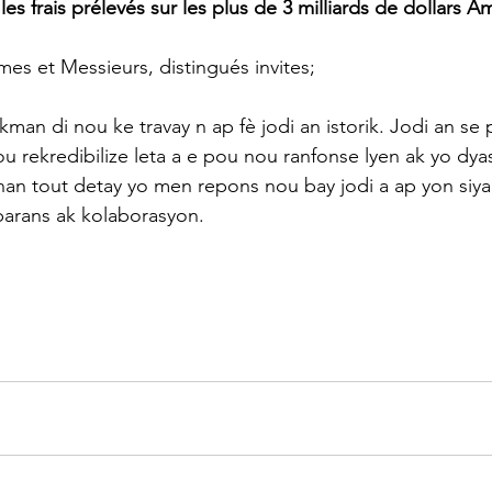
les frais prélevés sur les plus de 3 milliards de dollars A
es et Messieurs, distingués invites; 
kman di nou ke travay n ap fè jodi an istorik. Jodi an se
 rekredibilize leta a e pou nou ranfonse lyen ak yo dya
nan tout detay yo men repons nou bay jodi a ap yon siyal
parans ak kolaborasyon. 