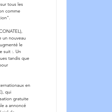
sur tous les 
sion comme 
ion". 
 (CONATEL), 
e un nouveau 
 augmenté le 
 suit :. Un 
ques tandis que 
pour 
nternationaux en 
), qui 
ation gratuite 
ale a annoncé 