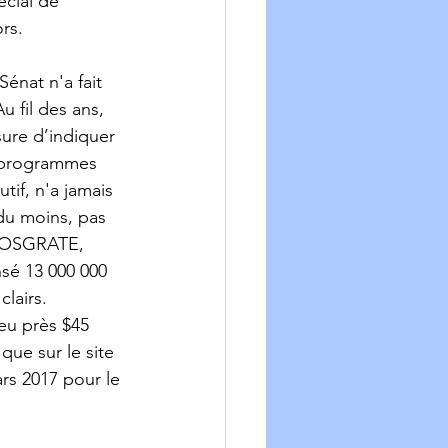
cial de 
rs. 
énat n'a fait 
 fil des ans, 
ure d’indiquer 
x programmes 
tif, n'a jamais 
 du moins, pas 
PROSGRATE, 
nsé 13 000 000 
lairs. 
peu près $45 
ue sur le site 
rs 2017 pour le 