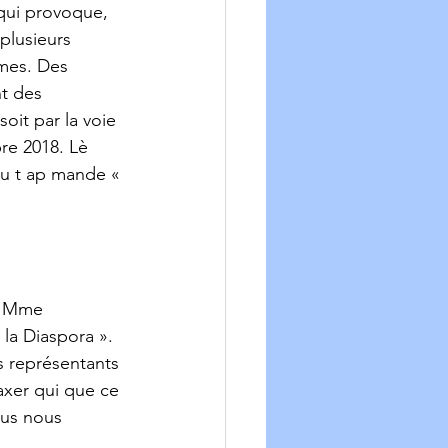
 qui provoque, 
plusieurs 
mes. Des 
t des 
oit par la voie 
re 2018. Lè 
ou t ap mande « 
la Diaspora ». 
 représentants 
taxer qui que ce 
ous nous 